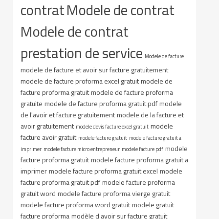
contrat
Modele de contrat
Modele de contrat
prestation de service
Modele de facture
modele de facture et avoir sur facture gratuitement
modele de facture proforma excel gratuit
modele de
facture proforma gratuit
modele de facture proforma
gratuite
modele de facture proforma gratuit pdf
modele
de l'avoir et facture gratuitement
modele de la facture et
avoir gratuitement
modele
modele devis facture excel gratuit
facture avoir gratuit
modele facture gratuit
modele facture gratuit a
modele
imprimer
modele facture micro entrepreneur
modele facture pdf
facture proforma gratuit
modele facture proforma gratuit a
imprimer
modele facture proforma gratuit excel
modele
facture proforma gratuit pdf
modele facture proforma
gratuit word
modele facture proforma vierge gratuit
modele facture proforma word gratuit
modele gratuit
facture proforma
modèle d avoir sur facture gratuit