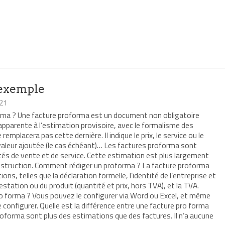
 exemple
21
rma ? Une facture proforma est un document non obligatoire
’apparente à l’estimation provisoire, avec le formalisme des
remplacera pas cette dernière. Il indique le prix, le service ou le
a valeur ajoutée (le cas échéant)… Les factures proforma sont
ités de vente et de service. Cette estimation est plus largement
 construction. Comment rédiger un proforma ? La facture proforma
ons, telles que la déclaration formelle, l’identité de l’entreprise et
prestation ou du produit (quantité et prix, hors TVA), et la TVA.
o forma ? Vous pouvez le configurer via Word ou Excel, et même
 le configurer. Quelle est la différence entre une facture pro forma
roforma sont plus des estimations que des factures. Il n’a aucune