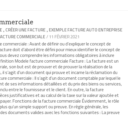
ommerciale
,
,
E
CRÉER UNE FACTURE
EXEMPLE FACTURE AUTO ENTREPRISE
/ 11 FÉVRIER 2021
FACTURE COMMERCIALE
commerciale : Avant de définir ou d’expliquer le concept de
cture doit d’abord être défini pour mieux identifier le concept de
ous devez comprendre les informations obligatoires à inclure
finition Modele facture commerciale Facture : La facture est un
le, son but est de prouver et de prouver la réalisation de la
 il s’agit d’un document qui prouve et incarne la réclamation du
cture commerciale : Il s’agit d’un document comptable par lequel le
ent de ses informations détaillées et du prix des biens ou services,
nclu entre le fournisseur et le client. En outre, la facture
es justificatives et au calcul de la taxe sur la valeur ajoutée et
 à payer. Fonctions de la facture commerciale Évidemment, le rôle
lus qu’un simple support ou preuve. En règle générale, les
des documents valides avec les fonctions suivantes : La preuve