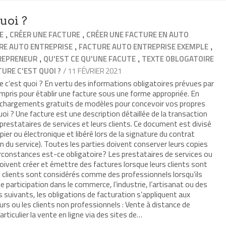
uoi ?
,
,
E
CRÉER UNE FACTURE
CRÉER UNE FACTURE EN AUTO
,
,
RE AUTO ENTREPRISE
FACTURE AUTO ENTREPRISE EXEMPLE
,
,
REPRENEUR
QU'EST CE QU'UNE FACUTE
TEXTE OBLOGATOIRE
/ 11 FÉVRIER 2021
URE C'EST QUOI ?
re c’est quoi ? En vertu des informations obligatoires prévues par
 compris pour établir une facture sous une forme appropriée. En
échargements gratuits de modèles pour concevoir vos propres
oi ? Une facture est une description détaillée de la transaction
 prestataires de services et leurs clients. Ce document est divisé
er ou électronique et libéré lors de la signature du contrat
ion du service). Toutes les parties doivent conserver leurs copies
rconstances est-ce obligatoire? Les prestataires de services ou
ivent créer et émettre des factures lorsque leurs clients sont
s clients sont considérés comme des professionnels lorsqu’ils
 participation dans le commerce, l’industrie, l’artisanat ou des
s suivants, les obligations de facturation s’appliquent aux
s ou les clients non professionnels : Vente à distance de
rticulier la vente en ligne via des sites de…