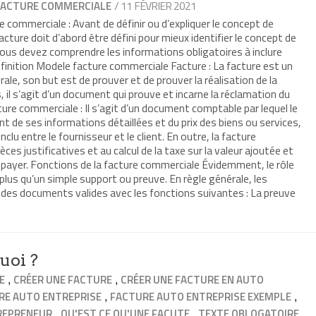
/ 11 FÉVRIER 2021
FACTURE COMMERCIALE
commerciale : Avant de définir ou d’expliquer le concept de
cture doit d’abord être défini pour mieux identifier le concept de
ous devez comprendre les informations obligatoires à inclure
finition Modele facture commerciale Facture : La facture est un
le, son but est de prouver et de prouver la réalisation de la
 il s’agit d’un document qui prouve et incarne la réclamation du
cture commerciale : Il s’agit d’un document comptable par lequel le
ent de ses informations détaillées et du prix des biens ou services,
nclu entre le fournisseur et le client. En outre, la facture
es justificatives et au calcul de la taxe sur la valeur ajoutée et
 à payer. Fonctions de la facture commerciale Évidemment, le rôle
lus qu’un simple support ou preuve. En règle générale, les
des documents valides avec les fonctions suivantes : La preuve
uoi ?
,
,
E
CRÉER UNE FACTURE
CRÉER UNE FACTURE EN AUTO
,
,
RE AUTO ENTREPRISE
FACTURE AUTO ENTREPRISE EXEMPLE
,
,
REPRENEUR
QU'EST CE QU'UNE FACUTE
TEXTE OBLOGATOIRE