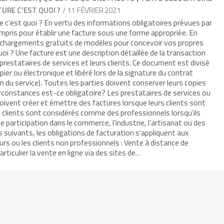
/ 11 FÉVRIER 2021
URE C'EST QUOI ?
re c’est quoi ? En vertu des informations obligatoires prévues par
 compris pour établir une facture sous une forme appropriée. En
échargements gratuits de modèles pour concevoir vos propres
oi ? Une facture est une description détaillée de la transaction
 prestataires de services et leurs clients. Ce document est divisé
er ou électronique et libéré lors de la signature du contrat
ion du service). Toutes les parties doivent conserver leurs copies
rconstances est-ce obligatoire? Les prestataires de services ou
ivent créer et émettre des factures lorsque leurs clients sont
s clients sont considérés comme des professionnels lorsqu’ils
 participation dans le commerce, l’industrie, l’artisanat ou des
s suivants, les obligations de facturation s’appliquent aux
s ou les clients non professionnels : Vente à distance de
rticulier la vente en ligne via des sites de…