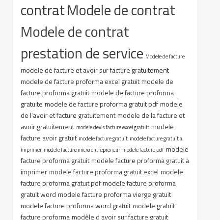
contrat
Modele de contrat
Modele de contrat
prestation de service
Modele de facture
modele de facture et avoir sur facture gratuitement
modele de facture proforma excel gratuit
modele de
facture proforma gratuit
modele de facture proforma
gratuite
modele de facture proforma gratuit pdf
modele
de l'avoir et facture gratuitement
modele de la facture et
avoir gratuitement
modele
modele devis facture excel gratuit
facture avoir gratuit
modele facture gratuit
modele facture gratuit a
modele
imprimer
modele facture micro entrepreneur
modele facture pdf
facture proforma gratuit
modele facture proforma gratuit a
imprimer
modele facture proforma gratuit excel
modele
facture proforma gratuit pdf
modele facture proforma
gratuit word
modele facture proforma vierge gratuit
modele facture proforma word gratuit
modele gratuit
facture proforma
modèle d avoir sur facture gratuit