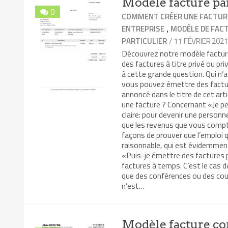
Modèle facture par
0
COMMENT CRÉER UNE FACTUR
,
ENTREPRISE
MODÈLE DE FAC
/ 11 FÉVRIER 202
PARTICULIER
Découvrez notre modèle facture p
des factures à titre privé ou pr
à cette grande question. Qui n’
vous pouvez émettre des factu
annoncé dans le titre de cet ar
une facture ? Concernant «Je peux
claire: pour devenir une perso
que les revenus que vous compt
façons de prouver que l’emploi 
raisonnable, qui est évidemment
«Puis-je émettre des factures pe
factures à temps. C’est le cas
que des conférences ou des cour
n’est…
Modèle facture co