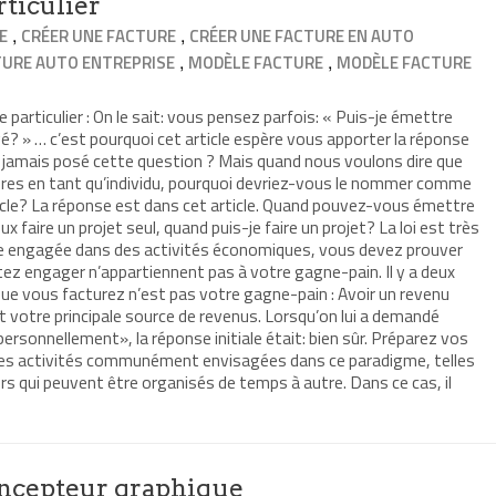
ticulier
,
,
E
CRÉER UNE FACTURE
CRÉER UNE FACTURE EN AUTO
,
,
TURE AUTO ENTREPRISE
MODÈLE FACTURE
MODÈLE FACTURE
1
articulier : On le sait: vous pensez parfois: « Puis-je émettre
ivé? » … c’est pourquoi cet article espère vous apporter la réponse
a jamais posé cette question ? Mais quand nous voulons dire que
res en tant qu’individu, pourquoi devriez-vous le nommer comme
ticle? La réponse est dans cet article. Quand pouvez-vous émettre
 faire un projet seul, quand puis-je faire un projet? La loi est très
nne engagée dans des activités économiques, vous devez prouver
ez engager n’appartiennent pas à votre gagne-pain. Il y a deux
que vous facturez n’est pas votre gagne-pain : Avoir un revenu
 votre principale source de revenus. Lorsqu’on lui a demandé
rsonnellement», la réponse initiale était: bien sûr. Préparez vos
 des activités communément envisagées dans ce paradigme, telles
s qui peuvent être organisés de temps à autre. Dans ce cas, il
ncepteur graphique